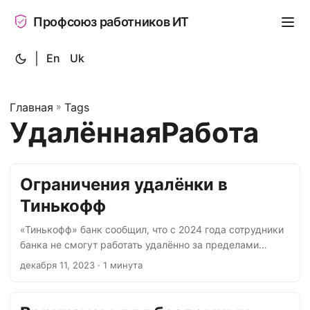
Профсоюз работников ИТ
|
En
Uk
Главная
»
Tags
УдалённаяРабота
Ограничения удалёнки в
Тинькофф
«Тинькофф» банк сообщил, что с 2024 года сотрудники
банка не смогут работать удалённо за пределами
России, Белоруссии, Армении и Казахстана. В этих
декабря 11, 2023
· 1 минута
странах присутствуют специальные офисы компании,
«Тинькофф центр разработки». Объясняют это тем, что
банки — это субъекты критической информационной