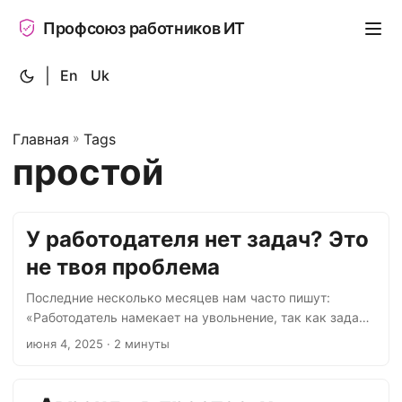
Профсоюз работников ИТ
|
En
Uk
Главная
»
Tags
простой
У работодателя нет задач? Это
не твоя проблема
Последние несколько месяцев нам часто пишут:
«Работодатель намекает на увольнение, так как задач
больше нет». Уж не знаем, это новая тактика давления
июня 4, 2025
· 2 минуты
или просто всплеск обращений, но давайте разберём
этот манипулятивный приём по полочкам. Вы не
фрилансер, которому платят за задачу. Вы — наёмный