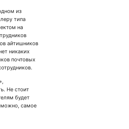
одном из
алеру типа
оектом на
отрудников
тов айтишников
нет никаких
иков почтовых
сотрудников.
»,
ь. Не стоит
телям будет
озможно, самое