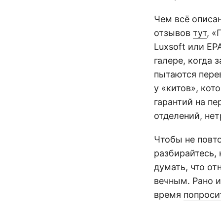
Чем всё описан
отзывов
тут
, «
Luxsoft или EP
галере, когда 
пытаются пере
у «китов», кот
гарантий на пе
отделений, нет
Чтобы не повт
разбирайтесь, 
думать, что о
вечным. Рано 
время
попроси