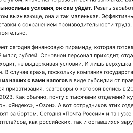
выносимые условия, он сам уйдёт.
Резать зарабо
ом вызывающе, она и так маленькая. Эффектив
ставки с сохранением производительности труда,
тоятельно
.
ает сегодня финансовую пирамиду, которая готова
3 млрд рублей. Основной персонал приходит, отд
 уходит, не выдерживая условий. И лишь верхушк
. В случае краха, поскольку компания государст
 из наших с вами налогов
в виде субсидии от пра
ся приватизация, разговоры о которой велись в
20
2023
. Как обычно, почту с тысячами отделений ку
», «Яндекс», «Озон». А вот сотрудников этих отд
вят за бортом. Сегодня «Почта России» и так уже
тплейсов, как российских, так и оставшихся зар