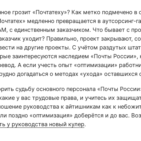
ное грозит «Почтатеху»? Как метко подмечено в 
Почтатех» медленно превращается в аутсорсинг-г
AM, с единственным заказчиком. Что бывает с пр
заказчик уходит? Правильно, проект закрывают, с
вести на другие проекты. С учётом раздутых шта
орые заинтересуются наследием «Почты России», 
ревод. А если учесть опыт «оптимизации» работн
рудно догадаться о методах «ухода» оставшихся 
орить судьбу основного персонала «Почты России
какие у вас трудовые права, и учитесь их защищат
тношение руководства к айтишникам как к небожи
или поздно «оптимизация» доберётся и до вас. В
ть у руководства новый кулер
.