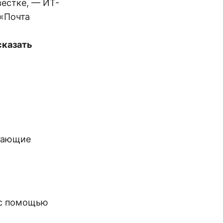
вестке, — ИТ-
 «Почта
сказать
агающие
 с помощью