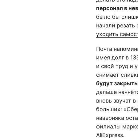
персонал в не
было бы слишк
начали резать 
уходить самос
Почта напомин
имея долг в 13
и свой труд и
снимает сливки
будут закрыты
дальше начнёт
вновь звучат в
больших: «Сбер
наверняка оста
филиалы марке
AliExpress.