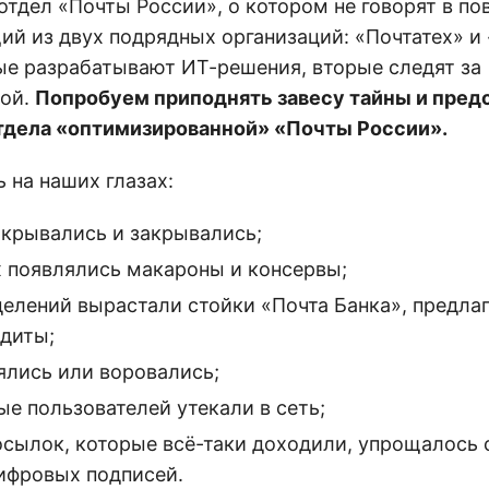
тдел «Почты России», о котором не говорят в по
ий из двух подрядных организаций: «Почтатех» и
ые разрабатывают ИТ-решения, вторые следят за
рой.
Попробуем приподнять завесу тайны и пред
тдела «оптимизированной» «Почты России».
 на наших глазах:
ткрывались и закрывались;
х появлялись макароны и консервы;
тделений вырастали стойки «Почта Банка», предл
диты;
ялись или воровались;
е пользователей утекали в сеть;
осылок, которые всё-таки доходили, упрощалось
цифровых подписей.