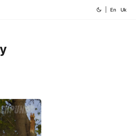
|
En
Uk
у