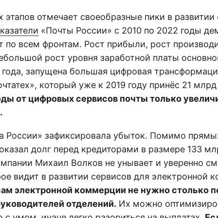
 этапов отмечает своеобразные пики в развитии 
казатели
«Почты России» с 2010 по 2022 годы д
т по всем фронтам. Рост прибыли, рост производ
небольшой рост уровня заработной платы основно
8 года, запущена большая цифровая трансформаци
чтатех», который уже к 2019 году принёс 21 млрд
ходы от цифровых сервисов почты только увелич
.
а России» зафиксировала убыток. Помимо прям
показал долг перед кредиторами в размере 133 мл
омпании Михаил Волков не унывает и уверенно см
рое видит в развитии сервисов для электронной 
ам электронной коммерции не нужно столько п
руководителей отделений.
Их можно оптимизиров
о с умом, иначе легко разориться на выплатах.
Ес