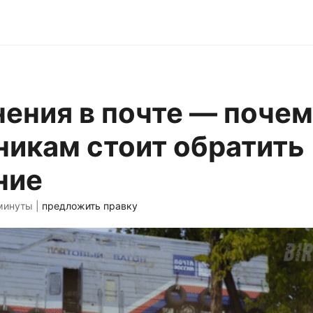
ения в почте — почем
никам стоит обратить
ние
минуты |
предложить правку