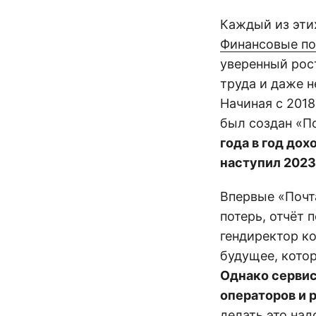
Каждый из этих
Финансовые по
уверенный рос
труда и даже 
Начиная с 201
был создан «По
года в год до
наступил 2023
Впервые «Почт
потерь, отчёт 
гендиректор к
будущее, кото
Однако сервис
операторов и 
делать это над