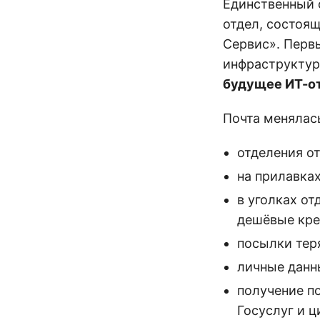
Единственный о
отдел, состоящ
Сервис». Перв
инфраструкту
будущее ИТ-о
Почта менялась
отделения о
на прилавка
в уголках о
дешёвые кре
посылки тер
личные данны
получение п
Госуслуг и 