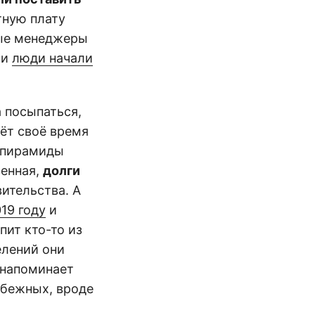
тную плату
ные менеджеры
 и
люди начали
 посыпаться,
аёт своё время
а пирамиды
венная,
долги
вительства. А
19 году
и
пит кто-то из
елений они
 напоминает
убежных, вроде