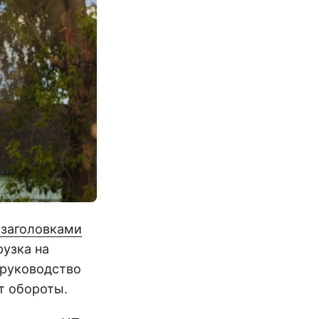
 заголовками
рузка на
я руководство
т обороты.