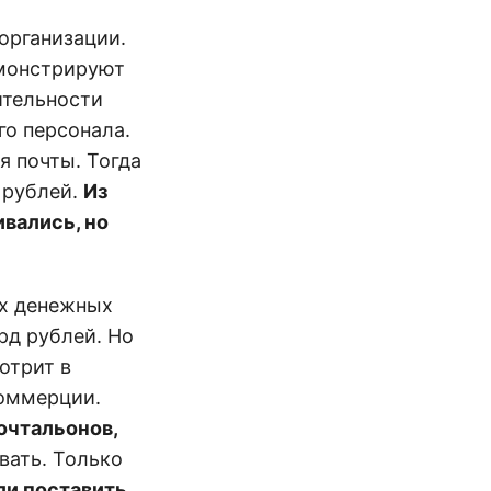
организации.
емонстрируют
ительности
го персонала.
я почты. Тогда
 рублей.
Из
ивались, но
ых денежных
рд рублей. Но
отрит в
коммерции.
очтальонов,
ать. Только
ли поставить