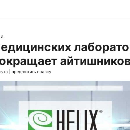
ти
медицинских лаборато
сокращает айтишнико
нута |
предложить правку