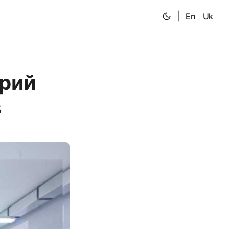
|
En
Uk
рий
в