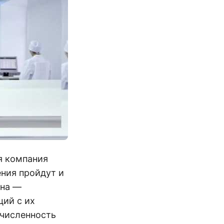
я компания
ения пройдут и
ина —
ций с их
 численность