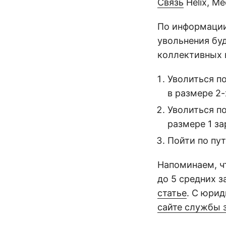
Связь
Helix, M
По информации
увольнения бу
коллективных 
Уволиться п
в размере 2-
Уволиться п
размере 1 за
Пойти по пу
Напоминаем, ч
до 5 средних 
статье
. С юри
сайте службы 