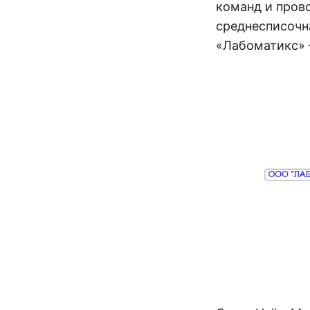
команд и прово
среднесписочна
«Лабоматикс» 