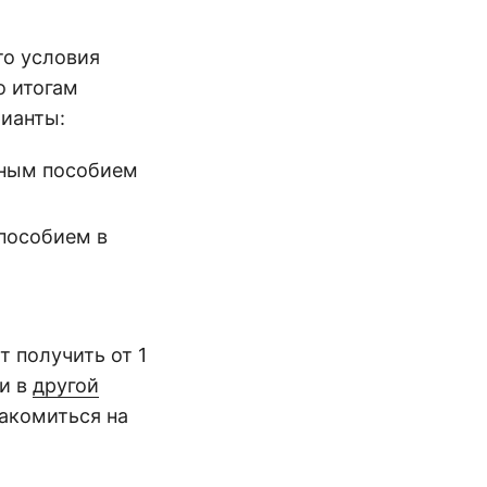
то условия
о итогам
ианты:
дным пособием
 пособием в
 получить от 1
ли в
другой
акомиться на