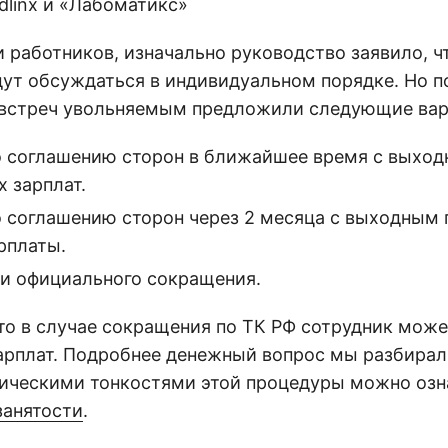
edlinx и «Лабоматикс»
 работников, изначально руководство заявило, ч
дут обсуждаться в индивидуальном порядке. Но п
встреч увольняемым предложили следующие вар
о соглашению сторон в ближайшее время с выхо
х зарплат.
о соглашению сторон через 2 месяца с выходным
рплаты.
ти официального сокращения.
то в случае сокращения по ТК РФ сотрудник может
зарплат. Подробнее денежный вопрос мы разбира
дическими тонкостями этой процедуры можно озн
занятости
.