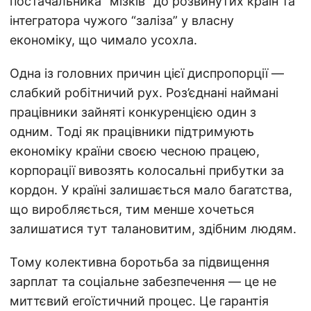
постачальника “мізків” до розвинутих країн та
інтегратора чужого “заліза” у власну
економіку, що чимало усохла.
Одна із головних причин цієї диспропорції —
слабкий робітничий рух. Роз’єднані наймані
працівники зайняті конкуренцією один з
одним. Тоді як працівники підтримують
економіку країни своєю чесною працею,
корпорації вивозять колосальні прибутки за
кордон. У країні залишається мало багатства,
що виробляється, тим менше хочеться
залишатися тут талановитим, здібним людям.
Тому колективна боротьба за підвищення
зарплат та соціальне забезпечення — це не
миттєвий егоїстичний процес. Це гарантія