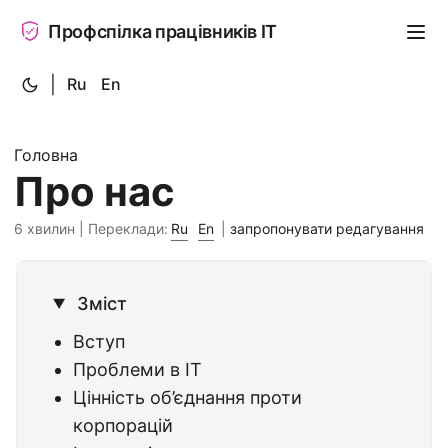
Профспілка працівників ІТ
|
Ru
En
Головна
Про нас
6 хвилин | Переклади:
Ru
En
|
запропонувати редагування
Зміст
Вступ
Проблеми в ІТ
Цінність об’єднання проти
корпорацій