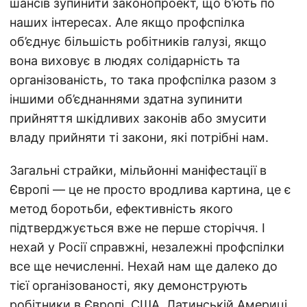
шансів зупинити законопроект, що б’ють по
наших інтересах. Але якщо профспілка
об’єднує більшість робітників галузі, якщо
вона виховує в людях солідарність та
організованість, то така профспілка разом з
іншими об’єднаннями здатна зупинити
прийняття шкідливих законів або змусити
владу прийняти ті закони, які потрібні нам.
Загальні страйки, мільйонні маніфестації в
Європі — це не просто вродлива картина, це є
метод боротьби, ефективність якого
підтверджується вже не перше сторіччя. І
нехай у Росії справжні, незалежні профспілки
все ще нечисленні. Нехай нам ще далеко до
тієї організованості, яку демонструють
робітники в Європі, США, Латинській Америці,