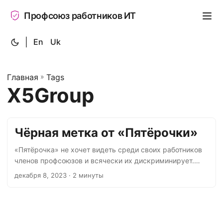
Профсоюз работников ИТ
|
En
Uk
Главная
»
Tags
X5Group
Чёрная метка от «Пятёрочки»
«Пятёрочка» не хочет видеть среди своих работников
членов профсоюзов и всячески их дискриминирует.
Подробнее можно ознакомиться в статье газеты
декабря 8, 2023
· 2 минуты
«Солидарность». Во внутренней сети «Пятёрочки»
ввели код при увольнении: «член профсоюза». В списке
кодов присутствуют уже такие: «сокращение штата по
причинам организационных изменений», «прогул»,