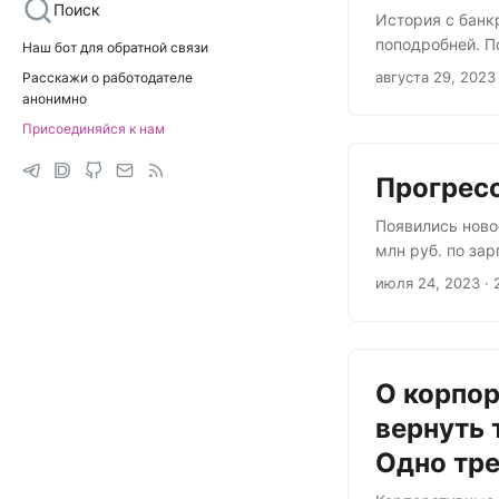
Поиск
История с банк
поподробней. П
Наш бот для обратной связи
июне 2022 внез
августа 29, 2023
Расскажи о работодателе
лица с наймом 
анонимно
на место ликви
Присоединяйся к нам
бывших работни
восстановить т
Прогресс
Появились ново
млн руб. по за
произвола со с
июля 24, 2023
· 
ещё продолжают
по факту предн
частично удовл
постановил нало
О корпор
вернуть 
Одно тре