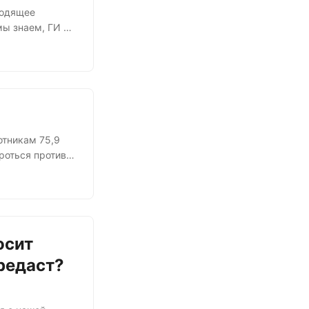
ходящее
мы знаем, ГИ в
юридического
ла смена ИО, и
енной работе
Т, удалось
отникам 75,9
роться против
ельства всё
водят проверку
ный суд
. Суд
осит
ередаст?