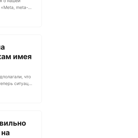
я о нашей
 «Meta, meta-
ддерживать
22) планирует
затели
здесь»....
на
кам имея
дполагали, что
теперь ситуация
 частная
ame Insight
и, ликвидатор
енег в РФ....
авильно
 на