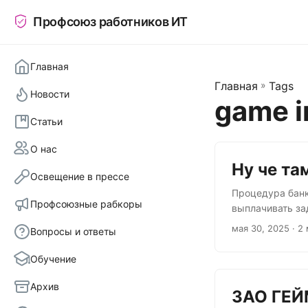
Профсоюз работников ИТ
Главная
Главная
»
Tags
Новости
game i
Статьи
О нас
Ну че та
Освещение в прессе
Процедура банк
Профсоюзные рабкоры
выплачивать за
компенсаций. Ч
мая 30, 2025
· 2
Вопросы и ответы
«Дата-Код» с и
основателя Иго
Обучение
что не может п
такому честному
Архив
ЗАО ГЕЙ