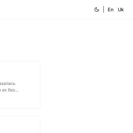
|
En
Uk
азалась
 их без
ую компанию
 в лице её
итражный суд,
но не верить