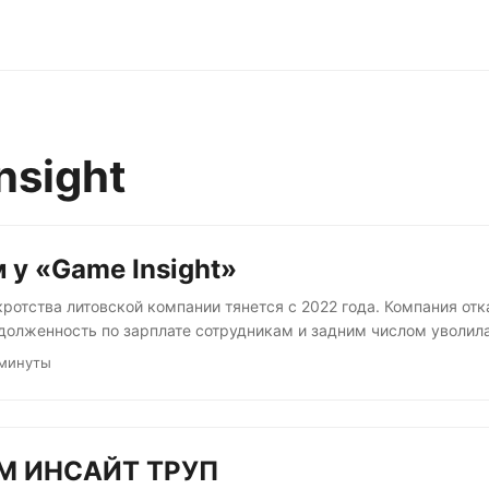
nsight
м у «Game Insight»
ротства литовской компании тянется с 2022 года. Компания отк
долженность по зарплате сотрудникам и задним числом уволила
асть бывших работников получила предложение перейти в нов
 минуты
нфраструктурой в России. Оригинальная же литовская компания,
ря Мацанюка, бьёт себя пяткой в грудь и пытается убедить арб
еревести деньги в РФ из-за наложенных на нее санкций. Преступ
 человеку....
М ИНСАЙТ ТРУП