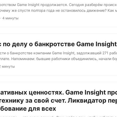
ротством Game Insight продолжается. Сегодня разберём проис
очему же спустя полтора года не остановилось движение? Как 
апно и бесцеремонно объявило об уходе и запуске ликвидации 
· 4 минуты
ликвидатора в качестве исполнительного органа. Затем произош
датора пришёл конкурсный управляющий. И вот благодаря слаж
ков, конкурсного управляющего Дениса Качуры и профсоюза И
очную хронологию событий:...
 по делу о банкротстве Game Insight
сти о банкротстве компании Game Insight, задолжавшей 271 раб
рплате. Напоминаем: бывшие работники объединились, начали бо
тороны компании и подали иски в прокуратуру. Суды и разбират
2 минуты
ся, и мы следим за ситуацией. Пока следственные органы про
амеренного банкротства, 18 июля 9-й арбитражный апелляцион
етворил ходатайство конкурсного управляющего Дениса Качуры
жить арест в пределах 75,9 млн руб....
ативных ценностях. Game Insight пр
технику за свой счет. Ликвидатор п
бование для всех