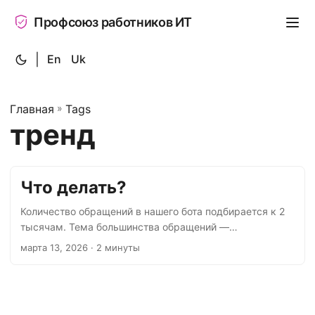
Профсоюз работников ИТ
|
En
Uk
Главная
»
Tags
тренд
‍‍Что делать?
Количество обращений в нашего бота подбирается к 2
тысячам. Тема большинства обращений —
принуждение к увольнению. Многие обратившиеся
марта 13, 2026
· 2 минуты
читали наши инструкции о том, как действовать в такой
ситуации (раз, два, три), но всё равно пишут в бота:
стресс, потребность в поддержке, желание
удостовериться, что «я всё делаю правильно»,