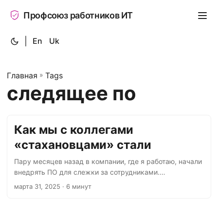
Профсоюз работников ИТ
|
En
Uk
Главная
»
Tags
следящее по
Как мы с коллегами
«стахановцами» стали
Пару месяцев назад в компании, где я работаю, начали
внедрять ПО для слежки за сотрудниками.
Протестировали на отдельных то ли добровольцах, то
марта 31, 2025
· 6 минут
ли штрафниках. Организовали собрания HR с
сотрудниками, где руководство отвечало на вопросы.
Уведомили сотрудников о том, что это ПО будет