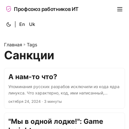
Профсоюз работников ИТ
|
En
Uk
Главная
»
Tags
Санкции
А нам-то что?
Упоминания русских разрабов исключили из кода ядра
линукса. Что характерно, код, ими написанный,
оставили, а имена их исключили. Очевидно, код не
октября 24, 2024
· 3 минуты
портит прекрасного мира, а имена портят. Господин
Торвальдс сказал, что он финн и не будет
поддерживать русскую агрессию. И вообще, есть
"Мы в одной лодке!": Game
американский комплаенс и американские санкции,