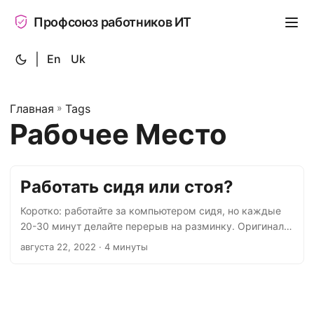
Профсоюз работников ИТ
|
En
Uk
Главная
»
Tags
Рабочее Место
Работать сидя или стоя?
Коротко: работайте за компьютером сидя, но каждые
20-30 минут делайте перерыв на разминку. Оригинал:
CUergo: Sitting and Standing (cornell.edu) Опасности
августа 22, 2022
· 4 минуты
работы сидя Сидение продолжительностью более 1
часа приводит к отложению жиров, а не к их
метаболизму в мышцах. Это происходит из-за
биохимических изменений метаболизма глюкозы и