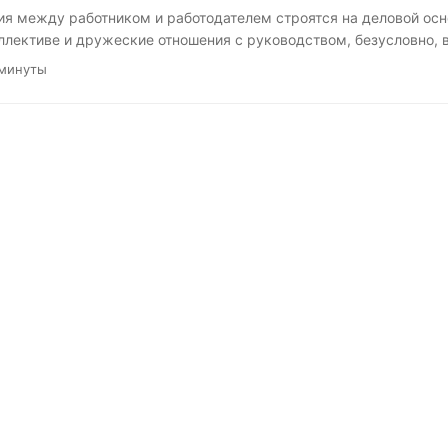
я между работником и работодателем строятся на деловой осн
ллективе и дружеские отношения с руководством, безусловно, 
, что это коммерческие отношения, цель которых — обмен труда
 минуты
. В этой заметке перечислим, о чём важно помнить, работая по
 бизнес. Работник и работодатель — это не семья. Конечно, дов
ководителем полезны. Однако будьте осторожными, чтобы под 
оших отношений не приходилось больше работать или меньше зар