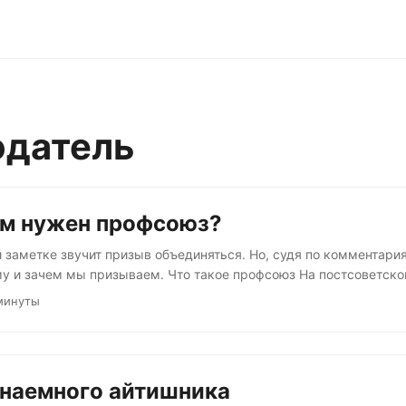
одатель
ам нужен профсоюз?
 заметке звучит призыв объединяться. Но, судя по комментария
му и зачем мы призываем. Что такое профсоюз На постсоветск
 устоявшихся представлений о профсоюзах: подарки на Новый го
минуты
офсоюзные взносы; какие-то чрезвычайно активные активисты,
риятиях за всё хорошее и против всего плохого; группа особо
 от имени всего коллектива поддерживают любые начинания рук
 наемного айтишника