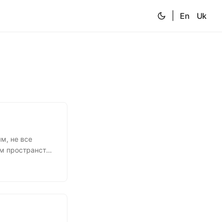
|
En
Uk
м, не все
ом пространстве
д, путёвки в
 участвующие в
 приближенных
оводства;...