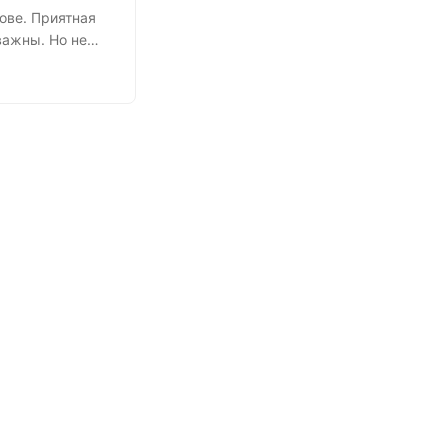
ове. Приятная
важны. Но не
 на
 найму. Ничего
ерительные
предлогом
абатывать....