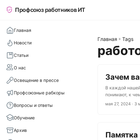
Профсоюз работников ИТ
Главная
Главная
»
Tags
Новости
работ
Статьи
О нас
Зачем в
Освещение в прессе
В каждой нашей
Профсоюзные рабкоры
понимают, к че
есть несколько
мая 27, 2024
· 3 
Вопросы и ответы
санаторий и пр
массовых мероп
Обучение
людей, которые
Архив
Памятка