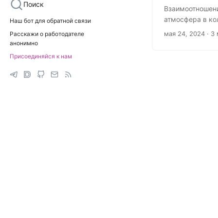
Поиск
Взаимоотношени
атмосфера в ко
Наш бот для обратной связи
стоит забывать
мая 24, 2024
· 3
Расскажи о работодателе
вознаграждение
анонимно
личного, просто
Присоединяйся к нам
отношения с ру
сохранения хор