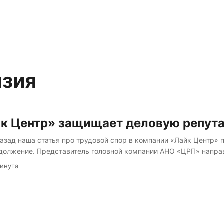
нзия
йк Центр» защищает деловую репут
азад наша статья про трудовой спор в компании «Лайк Центр» 
должение. Представитель головной компании АНО «ЦРП» напра
Хабра и нам претензию о защите деловой репутации с требова
минута
сделаем оговорку, что Профсоюз работников IT не ставит целью
цию компаний. Тем более компаний с такой репутацией, как у «
Аяз Шабутдинов, один из основателей компании, в ноябре 2023 г