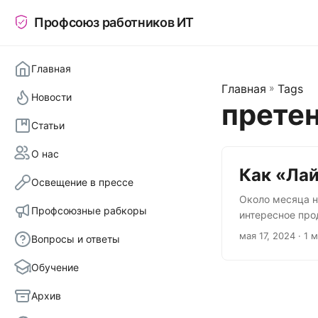
Профсоюз работников ИТ
Главная
Главная
»
Tags
Новости
прете
Статьи
О нас
Как «Ла
Освещение в прессе
Около месяца н
Профсоюзные рабкоры
интересное про
администрации 
мая 17, 2024
· 1 
Вопросы и ответы
статью. Сразу 
деловую репута
Обучение
Напомним, что 
СИЗО....
Архив