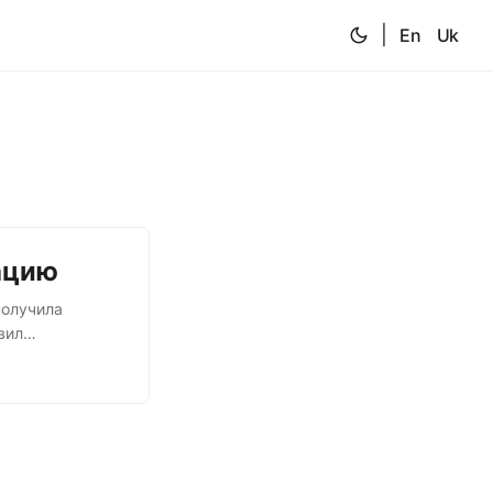
|
En
Uk
ацию
получила
вил
нием удалить
 осквернить
Лайк Центра».
ода попал в