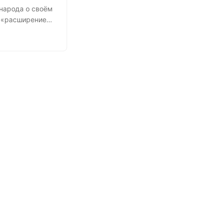
 народа о своём
а «расширение
тво
 после 9-го
да такого не
ть всплывaют