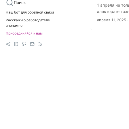
Поиск
1 апреля не то
электорате тож
Наш бот для обратной связи
доступности ср
апреля 11, 2025
·
Расскажи о работодателе
обязательных э
анонимно
класса. Законо
Присоединяйся к нам
было, чтоб в п
детали....