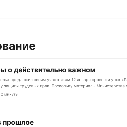
ование
оры о действительно важном
ель» предложил своим участникам 12 января провести урок «Р
у защиты трудовых прав. Поскольку материалы Министерства 
в» носят рекомендательный характер, то учителя вполне могут
 2 минуты
 Педагоги решили воспользоваться статьей 47 федерального за
оторый гарантирует свободу преподавания, свободное выражен
ду от вмешательства в профессиональную деятельность, — и по
важную тему. Подобная инициатива не могла остаться без прист
в прошлое
дства....