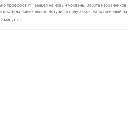
лько профсоюз ИТ вышел на новый уровень. Забота избранников
е достигла новых высот. Вступил в силу закон, направленный н
еднего профессионального образования». Он уменьшил количес
 2 минуты
кзаменов с четырёх до двух — для тех, кто решил уйти из школы
м депутаты рассчитывают «снизить тревожность» у детей. Никог
роявлении заботы о народе содержалось двойное дно, но вот опя