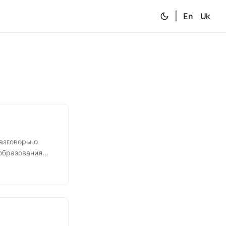
|
En
Uk
азговоры о
образования
 самостоятельно
кона об
ие своего
говорить на
ального