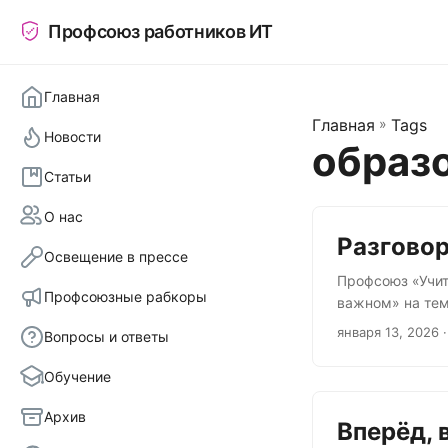
Профсоюз работников ИТ
Главная
Главная
»
Tags
Новости
образ
Статьи
О нас
‍‍Разгов
Освещение в прессе
Профсоюз «Учит
Профсоюзные рабкоры
важном» на тем
для «разговоро
января 13, 2026
·
Вопросы и ответы
выбирать темы.
образовании, к
Обучение
мнения и свобо
действительно 
Архив
Вперёд, 
внимания руково