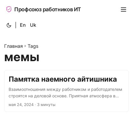
Профсоюз работников ИТ
|
En
Uk
Главная
»
Tags
мемы
Памятка наемного айтишника
Взаимоотношения между работником и работодателем
строятся на деловой основе. Приятная атмосфера в
коллективе и дружеские отношения с руководством,
мая 24, 2024
· 3 минуты
безусловно, важны. Но не стоит забывать, что это
коммерческие отношения, цель которых — обмен
труда на вознаграждение. В этой заметке перечислим,
о чём важно помнить, работая по найму. Ничего