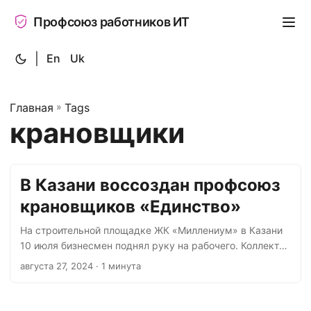
Профсоюз работников ИТ
|
En
Uk
Главная
»
Tags
крановщики
В Казани воссоздан профсоюз
крановщиков «Единство»
На строительной площадке ЖК «Миллениум» в Казани
10 июля бизнесмен поднял руку на рабочего. Коллектив
не стал терпеть такого отношения к коллеге, и
августа 27, 2024
· 1 минута
крановщики приостановили работы. 15 июля
состоялась встреча пострадавшего сотрудника с
работодателем. Требования крановщика выполнены.