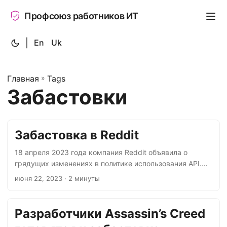
Профсоюз работников ИТ
|
En
Uk
Главная
»
Tags
Забастовки
Забастовка в Reddit
18 апреля 2023 года компания Reddit объявила о
грядущих изменениях в политике использования API.
Позднее, 1 июня 2023 года, в сообществе redditdev
июня 22, 2023
· 2 минуты
администрация опубликовала пост о новых правилах
использования API сторонними приложениями.
Изменения коснулись бесплатного доступа к API.
Разработчики Assassin’s Creed
Теперь плата не взимается, если приложение: