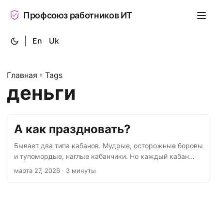
Профсоюз работников ИТ
|
En
Uk
Главная
»
Tags
деньги
А как праздновать?
Бывает два типа кабанов. Мудрые, осторожные боровы
и тупомордые, наглые кабанчики. Но каждый кабан
всегда роет землю и зорко озирается, только мозгов у
марта 27, 2026
· 3 минуты
него нет. И как только почует прибыль, так он сразу
оживляется. И вот один решил, что здесь пахнет старой
доброй наживой, и приволок сюда своих наглых
манагеров, чтобы повеселиться. Но он немного