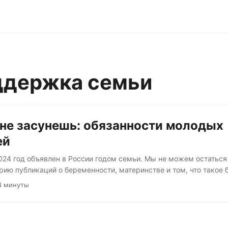
ддержка семьи
не засунешь: обязанности молодых
ей
2024 год объявлен в России годом семьи. Мы не можем остаться
ию публикаций о беременности, материнстве и том, что такое 
еке. Сегодня поговорим об обязанностях родителей и правах дет
4 минуты
е на свет нового человека — это ещё и появление нового члена 
ы и нового налогоплательщика (если доживёт). Поэтому государ
 вопрос, и вы не проскочите мимо его пристального внимания....