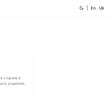
|
En
Uk
 в стороне и
быть родителем
ей. Дал бог
общества, новой
ство