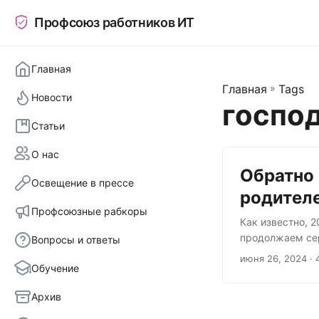
Профсоюз работников ИТ
Главная
Главная
»
Tags
Новости
госпо
Статьи
О нас
Обратно 
Освещение в прессе
родител
Профсоюзные рабкоры
Как известно, 
продолжаем сер
Вопросы и ответы
в России в 21 в
июня 26, 2024
· 
Обучение
зайку Появлени
учётной единиц
Архив
регулирует этот