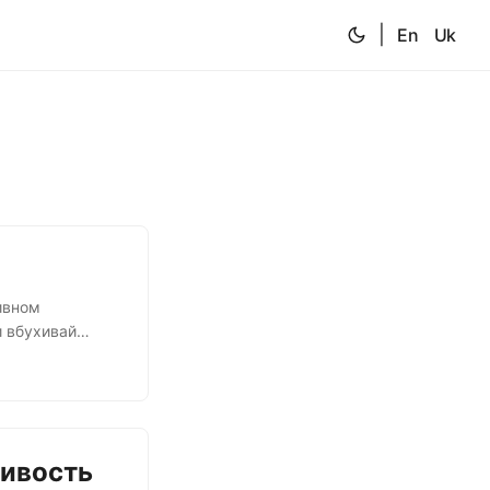
|
En
Uk
ивном
и вбухивай
е. Поликлиники
ю мышь слопать
ятно. Вот если
ливость