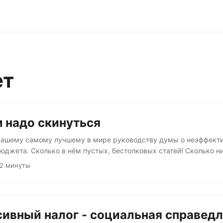
ет
 надо скинуться
 нашему самому лучшему в мире руководству думы о неэффект
юджета. Сколько в нём пустых, бестолковых статей! Сколько н
 прибыли. Как в чёрную дыру. Взять, например, здравоохранени
 2 минуты
е, врачи наглые, пациенты скандальные. Стоит китайцу летучу
ичего. Что только не делали: и персонал сокращали, и расходы
. И вообще, что это за слово такое — «здравоохранение»? Непон
луги» — это понятно....
ивный налог - социальная справед