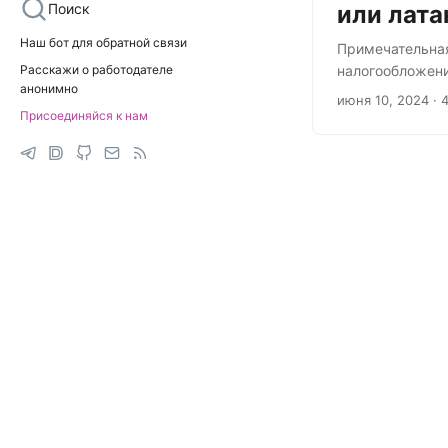
Поиск
или лат
Наш бот для обратной связи
Примечательная
Расскажи о работодателе
налогообложени
анонимно
любой граждани
июня 10, 2024
· 
своих яхт встр
Присоединяйся к нам
прогрессивной 
посчитали необ
До 2001 года в
зависимости от 