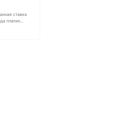
анная ставка
ода платил
а какой из
вой
ведливости, мы
стория вопроса
до 35%, в