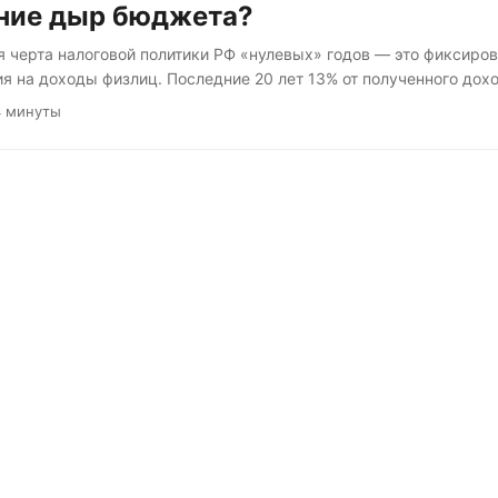
ание дыр бюджета?
 черта налоговой политики РФ «нулевых» годов — это фиксиров
я на доходы физлиц. Последние 20 лет 13% от полученного дох
н: и перебивающийся минимальной зарплатой, и выбирающий, н
4 минуты
етить Новый год. Недавно появились новости о введении в РФ но
шкалы налогообложения. Поскольку власти завели речь о спра
ходимым разобраться, о справедливости для кого идёт речь. И
 РФ действовала прогрессивная шкала налогообложения — от 12 
уровня дохода....