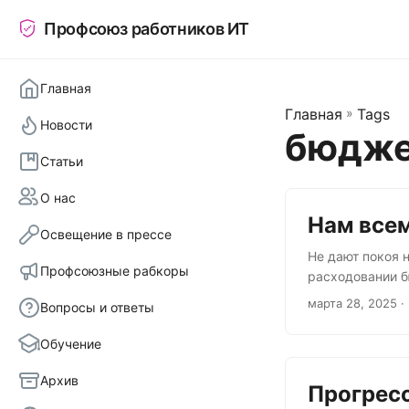
Профсоюз работников ИТ
Главная
Главная
»
Tags
Новости
бюдж
Статьи
О нас
Нам всем
Освещение в прессе
Не дают покоя
Профсоюзные рабкоры
расходовании б
денег, никакой
марта 28, 2025
·
Вопросы и ответы
эти обшарпанны
— не работает н
Обучение
оптимизировали
«медицинские ус
Архив
Прогресс