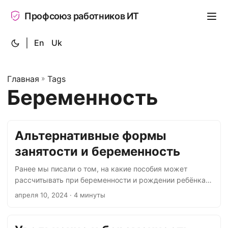
Профсоюз работников ИТ
|
En
Uk
Главная
»
Tags
Беременность
Альтернативные формы
занятости и беременность
Ранее мы писали о том, на какие пособия может
рассчитывать при беременности и рождении ребёнка
айтишница, трудоустроенная по ТК РФ. Однако
апреля 10, 2024
· 4 минуты
официальный трудовой договор — не единственный
способ оформления трудовых отношений, который
предлагают разного рода IT-компании. В описании