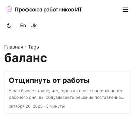
Профсоюз работников ИТ
|
En
Uk
Главная
»
Tags
баланс
Отщипнуть от работы
У вас бывает такое, что, отдыхая после напряженного
рабочего дня, вы обдумываете решение поставленной
на работе задачи. Программисты думают, почему
октября 20, 2023
· 3 минуты
updated_at меньше, чем created_at в нагруженной
таблице, а продакты — как уместить полугодовую
работу в один рабочий месяц, да ещё с праздниками. И
тем, и другим платят зарплату не за количество