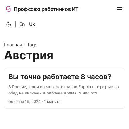
Профсоюз работников ИТ
|
En
Uk
Главная
»
Tags
Австрия
Вы точно работаете 8 часов?
В России, как и во многих странах Европы, перерыв на
обед не включён в рабочее время. У нас это
закреплено в статье 108 ТК РФ. Поскольку
февраля 16, 2024
· 1 минута
длительность обеда чаще всего 1 час, то рабочий день
длится 9 часов. А если работать в офисе и учесть
время на дорогу, то получится, что на работодателей
мы можем тратить около 10 часов нашего времени или