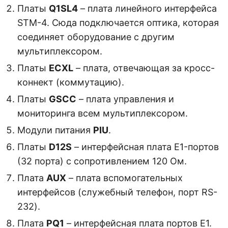
Платы
Q1SL4
– плата линейного интерфейса
STM-4. Сюда подключается оптика, которая
соединяет оборудование с другим
мультиплексором.
Платы
ECXL
– плата, отвечающая за кросс-
коннект (коммутацию).
Платы
GSCC
– плата управления и
мониторинга всем мультиплексором.
Модули питания
PIU
.
Платы
D12S
– интерфейсная плата E1-портов
(32 порта) с сопротивлением 120 Ом.
Плата
AUX
– плата вспомогательных
интерфейсов (служебный телефон, порт RS-
232).
Плата
PQ1
– интерфейсная плата портов E1.