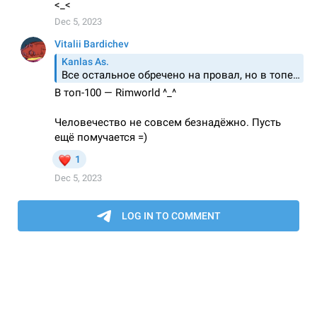
©
CC BY
Профсоюз работников ИТ.
Powered by
Hugo
&
PaperMod