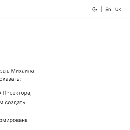
|
En
Uk
е
изыв Михаила
оказать:
IT-сектора,
ом создать
ормирована