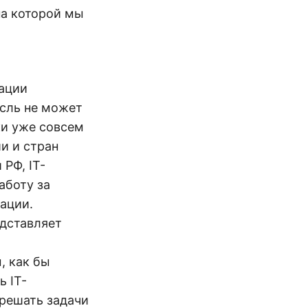
на которой мы
уации
асль не может
ки уже совсем
и и стран
 РФ, IT-
аботу за
ации.
едставляет
, как бы
ь IT-
 решать задачи