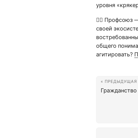
уровня «кряке
👷‍♂️ Профсоюз
своей экосист
востребованны
общего понима
агитировать?
П
« ПРЕДЫДУЩАЯ
Гражданство 