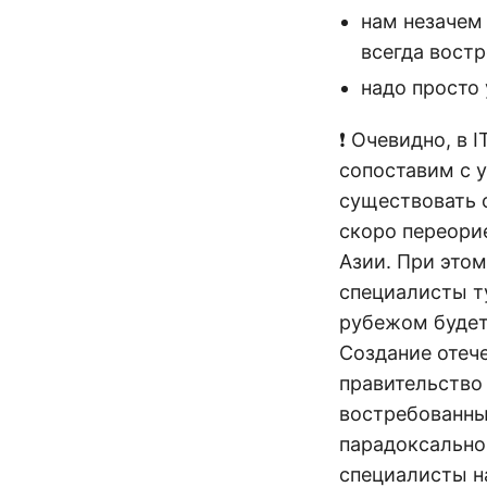
нам незачем 
всегда вост
надо просто 
❗️ Очевидно, в
сопоставим с у
существовать 
скоро переори
Азии. При этом
специалисты ту
рубежом будет
Создание отече
правительство
востребованным
парадоксально 
специалисты н