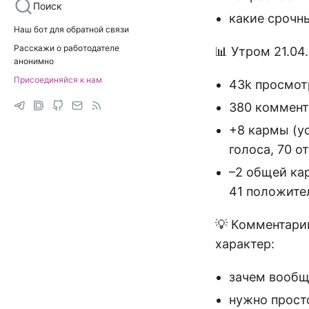
Поиск
какие срочн
Наш бот для обратной связи
Расскажи о работодателе
📊 Утром 21.04.
анонимно
Присоединяйся к нам
43k просмот
380 коммент
+8 кармы (у
голоса, 70 о
–2 общей ка
41 положите
💡 Комментарии
характер:
зачем вообще
нужно просто