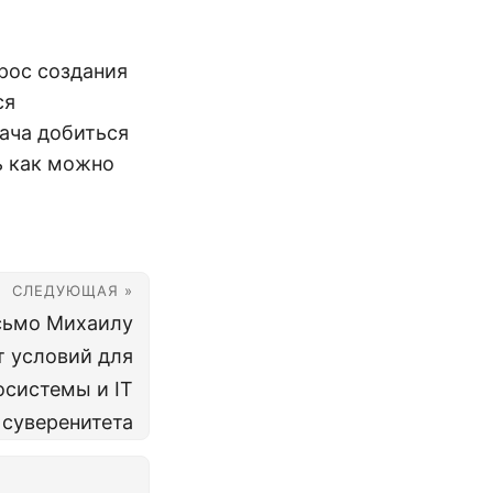
прос создания
ся
дача добиться
ь как можно
СЛЕДУЮЩАЯ »
сьмо Михаилу
т условий для
осистемы и IT
суверенитета