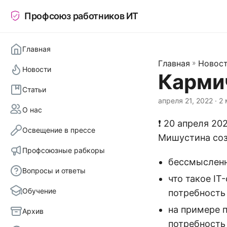
Профсоюз работников ИТ
Главная
Главная
»
Новос
Новости
Кармич
Статьи
апреля 21, 2022
· 2 
О нас
❗️ 20 апреля 2
Освещение в прессе
Мишустина соз
Профсоюзные рабкоры
бессмысленн
Вопросы и ответы
что такое IT
Обучение
потребность 
на примере 
Архив
потребность 