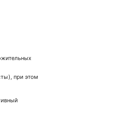
ложительных
ты), при этом
ативный