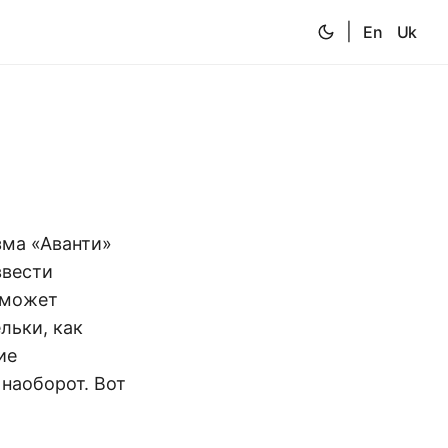
|
En
Uk
зма «Аванти»
ввести
поможет
льки, как
ие
наоборот. Вот