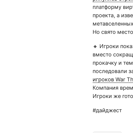
платформу вирт
проекта, а изв
метавселенны
Но свято место
🔸 Игроки пока
вместо сокра
прокачку и тем
последовали за
игроков War T
Компания време
Игроки же гот
#дайджест