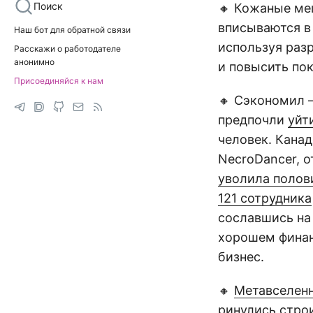
Поиск
🔸 Кожаные ме
вписываются в
Наш бот для обратной связи
используя разр
Расскажи о работодателе
анонимно
и повысить по
Присоединяйся к нам
🔸 Сэкономил 
предпочли
уйт
человек. Канад
NecroDancer, 
уволила полов
121 сотрудника
сославшись на 
хорошем финан
бизнес.
🔸
Метавселен
ринулись стро