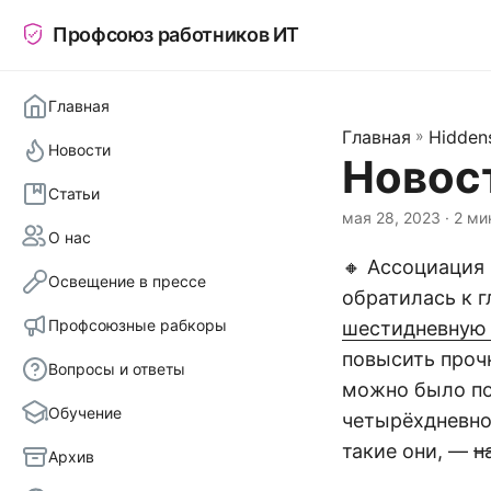
Профсоюз работников ИТ
Главная
Главная
»
Hidden
Новости
Новос
Статьи
мая 28, 2023
· 2 ми
О нас
🔸 Ассоциация
Освещение в прессе
обратилась к 
Профсоюзные рабкоры
шестидневную
повысить прочн
Вопросы и ответы
можно было по
Обучение
четырёхдневно
такие они, —
н
Архив