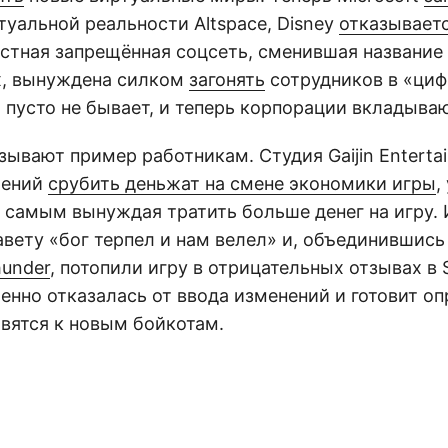
уальной реальности Altspace, Disney
отказывает
естная запрещённая соцсеть, сменившая название 
х, вынуждена силком
загонять
сотрудников в «циф
 пусто не бывает, и теперь корпорации вкладываю
зывают пример работникам. Студия Gaijin Entert
щений
срубить деньжат на смене экономики игры
,
 самым вынуждая тратить больше денег на игру. 
вету «бог терпел и нам велел» и, объединившись
hunder
, потопили игру в отрицательных отзывах в 
нно отказалась от ввода изменений и готовит оп
овятся к новым бойкотам.