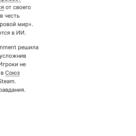
ся
от своего
в честь
ровой мир».
тся в ИИ.
ainment решила
 усложнив
Игроки не
 в
Союз
Steam.
равдания.