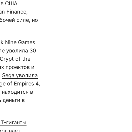
 в США
an Finance,
бочей силе, но
ck Nine Games
ine уволила 30
Crypt of the
х проектов и
.
Sega уволила
e of Empires 4,
 находится в
 деньги в
IT-гиганты
крывает