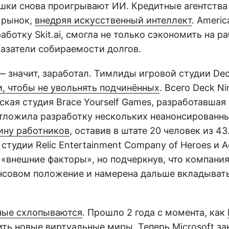
шки снова проигрывают ИИ. Кредитные агентства
 рынок,
внедряя искусственный интеллект
. Americ
аботку Skit.ai, смогла не только сэкономить на ра
казатели собираемости долгов.
— значит, заработал. Тимлиды игровой студии De
и, чтобы не увольнять подчинённых
. Всего Deck N
ская студия Brace Yourself Games, разработавшая 
отложила разработку нескольких неанонсированны
ину работников
, оставив в штате 20 человек из 43
студии Relic Entertainment Company of Heroes и Ag
«внешние факторы», но подчеркнув, что компания
совом положение и намерена дальше вкладывать
ные схлопываются
. Прошло 2 года с момента, как
ить
новые виртуальные миры. Теперь Microsoft
за